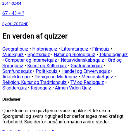
2014-02-04
67 - 43 = ?
By QUIZSTONE
En verden af quizzer
Geografiquiz
•
Historiequiz
•
Litteraturquiz
•
Filmquiz
•
Musikquiz
•
Sportsquiz
•
Natur og Biologiquiz
•
Teknologiquiz
•
Computer og Internetquiz
•
Naturvidenskabsquiz
•
Ord og
Sprogquiz
•
Kunst og Kulturquiz
•
Gastronomiquiz
•
Samfundsquiz
•
Politikquiz
•
Handel og Erhvervsquiz
•
Arkitekturquiz
•
Design og Modequiz
•
Mennesketquiz
•
Religion, Kultur og Traditionquiz
•
TV og Radioquiz
•
Sladderquiz
•
Rejsequiz
•
Almen Viden Quiz
Disclaimer
QuizStone er en quizhjemmeside og ikke et leksikon.
Spørgsmål og svars rigtighed bør derfor tages med kraftigt
forbehold. Søg derfor også information andre steder.