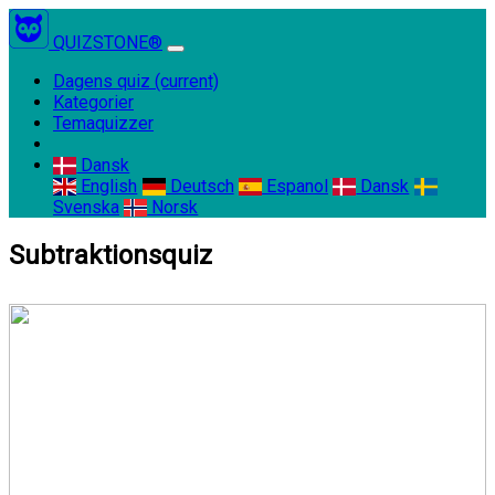
QUIZSTONE®
Dagens quiz
(current)
Kategorier
Temaquizzer
Dansk
English
Deutsch
Espanol
Dansk
Svenska
Norsk
Subtraktionsquiz